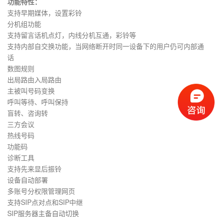
功能特性：
支持早期媒体，设置彩铃
分机组功能
支持留言话机点灯，内线分机互通，彩铃等
支持内部自交换功能，当网络断开时同一设备下的用户仍可内部通
话
数图规则
出局路由入局路由
主被叫号码变换
呼叫等待、呼叫保持
盲转、咨询转
三方会议
热线号码
功能码
诊断工具
支持先来显后振铃
设备自动部署
多账号分权限管理网页
支持SIP点对点和SIP中继
SIP服务器主备自动切换