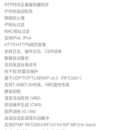
NTP时间主备服务器同步
IP冲突自动检测
网络防火墙
IP地址过滤
MAC地址过滤
支持IPv6, IPv4
HTTP/HTTPS网页管理
系统日志、操作日志、CDR话单
数据自动备份
支持发送反极信号
抗干扰/防雷击保护
基于UDP/TCP/TLS的SIP v2.0（RFC3261）
支持T.38和T.30传真，VBD透传传真
静音抑制
语音活动检测 (VAD)
舒适噪声生成 (CNG)
回声消除 (G.168)
自适应动态语音抖动缓冲
支持DTMF RFC2833/RFC4733/SIP INFO/In-band