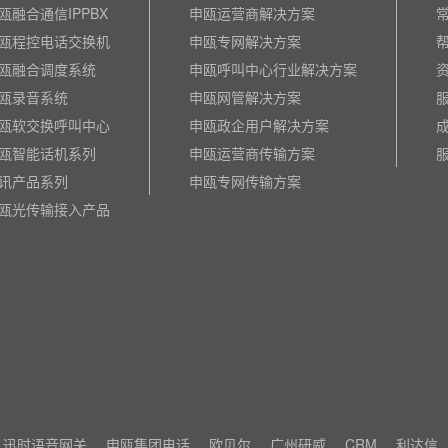
瓯融合通信IPPBX
申瓯运营商解决方案
瓯程控电话交换机
申瓯专网解决方案
瓯融合调度系统
申瓯呼叫中心行业解决方案
瓯录音系统
申瓯网管解决方案
瓯软交换呼叫中心
申瓯政企用户解决方案
瓯智能话机系列
申瓯运营商传输方案
讯产品系列
申瓯专网传输方案
瓯光传输接入产品
迅时语音网关
申瓯集团电话
欧贝尔
广州研威
CRM
利达信