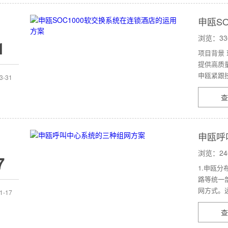
申瓯S
浏览：33
1
项目背景
提供高质
申瓯紧跟技
3-31
查
申瓯呼
浏览：24
7
1.申瓯
路等统一
网方式。远
1-17
查