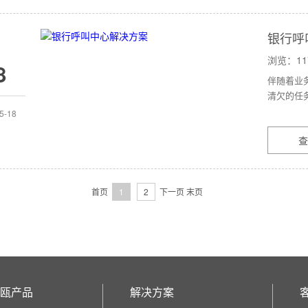
银行呼
浏览：11
8
伴随着业
清欠的任务
5-18
查
首页
1
2
下一页
末页
瓯产品
解决方案