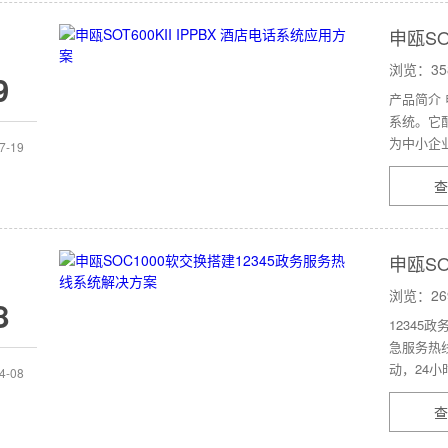
申瓯SO
浏览：35
9
产品简介 
系统。它
为中小企业
7-19
查
申瓯S
方案
浏览：26
8
1234
急服务热线
动，24小
4-08
查