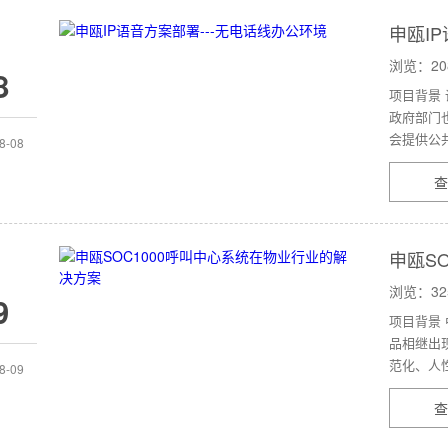
申瓯I
浏览：20
8
项目背景
政府部门
会提供公共
8-08
查
申瓯S
浏览：32
9
项目背景
品相继出
范化、人性
8-09
查