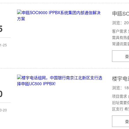
申瓯SO
浏览：20
5
客户需求
需具有热
常通讯需求
1-25
查
楼宇电
UC500
浏览：18
0
项目需求
旧址需要
区支行 希
0-20
查