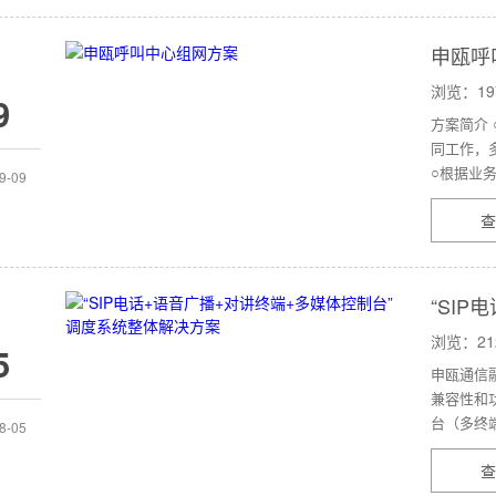
申瓯呼
浏览：19
9
方案简介
同工作，
○根据业务
9-09
查
“SI
整体解
浏览：21
5
申瓯通信融
兼容性和
台（多终端
8-05
查