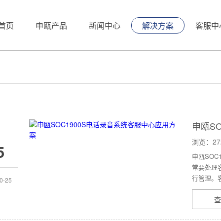
首页
申瓯产品
新闻中心
解决方案
客服中
申瓯S
浏览：27
5
申瓯SOC
常要处理
行管理。客
0-25
查