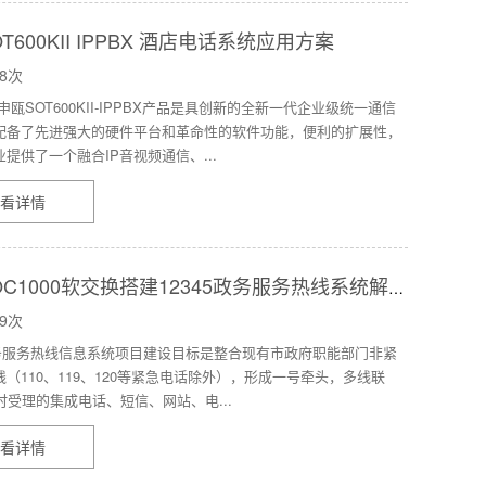
T600KII IPPBX 酒店电话系统应用方案
8次
申瓯SOT600KII-IPPBX产品是具创新的全新一代企业级统一通信
配备了先进强大的硬件平台和革命性的软件功能，便利的扩展性，
提供了一个融合IP音视频通信、...
看详情
OC1000软交换搭建12345政务服务热线系统解决
9次
5政务服务热线信息系统项目建设目标是整合现有市政府职能部门非紧
（110、119、120等紧急电话除外），形成一号牵头，多线联
时受理的集成电话、短信、网站、电...
看详情