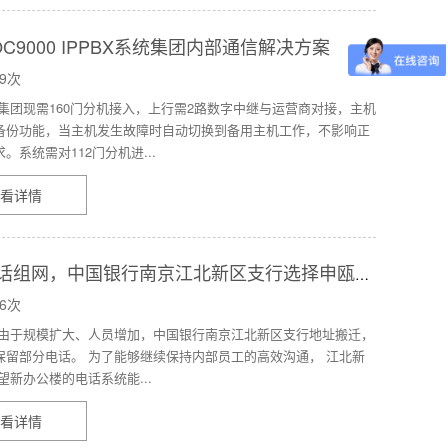
C9000 IPPBX系统集团内部通信解决方案
9次
 集团现需160门分机接入，上行需2路数字中继与运营商对接，主机
备份功能，当主机发生故障时自动切换到备用主机工作，不影响正
。系统需对112门分机进...
看详情
话组网，中国银行南京江北新区支行选择申瓯
 IPPBX!
6次
 由于规模扩大、人员增加，中国银行南京江北新区支行地址搬迁，
保留部分电话。 为了能够继续保持内部员工的高效沟通， 江北新
望新办公楼的电话系统能...
看详情