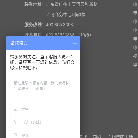
联系地址：
广东省广州市天河区科新路
申
申
优可商务中心B栋3楼
申
服务热线：
400 605 3393
申
联系电话：
020-85550388 （10线）
申
请您留言
020-85550288
申
传真电话：
020-85557779
视
感谢您的关注，当前客服人员不在
线，请填写一下您的信息，我们会
申
尽快和您联系。
友情链接 ：
电话交换机
研威
国威
广州集团电话