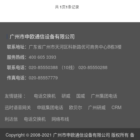
共
1
页
1
条记录
广州市申欧通信设备有限公司
联系地址：
广东省广州市天河区科新路优可商务中心B栋3楼
服务热线：
400 605 3393
联系电话：
020-85550388 （10线） 020-85550288
传真电话：
020-85557779
友情链接 ：
电话交换机
研威
国威
广州集团电话
迅时语音网关
申瓯集团电话
欧贝尔
广州研威
CRM
利达信
电话交换机
网络布线
Copyright © 2008-2021 广州市申欧通信设备有限公司 版权所有 备