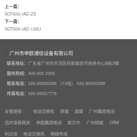
上一篇：
SOT600-IAD-ZS
下一篇：
SOT600-IAD-128U
广州市申欧通信设备有限公司
联系地址：
广东省广州市天河区科新路优可商务中心B栋3楼
服务热线：
400 605 3393
联系电话：
020-85550388 （10线） 020-85550288
传真电话：
020-85557779
友情链接 ：
电话交换机
研威
国威
广州集团电话
迅时语音网关
申瓯集团电话
欧贝尔
广州研威
CRM
利达信
电话交换机
网络布线