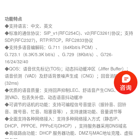
功能特点
◆支持语言：中文、英文
◆标准的通信协议：SIP_v1(RFC254C)、v2(RFC3261)协议；支持
SDP(RFC2327)，RTP/RTCP，RFC2833协议
◆支持多语音编解码：G.711（64Kbit/s PCM）、
G.723.1（6.3K/5.3K bit/s）、G.729（8Kbit/s）、G726-
16/24/32/40
◆QOS：语音优先标记(TOS)；动态抖动缓冲区（Jiffer Buffer）；
语音侦测（VAD）及舒适背景噪声生成（CNG）；回音消除G.168
(32ms)
◆优质的语音质量：支持回声抑制LEC、舒适音产生CNG、语音侦
测VAD、包丢失补偿、动态语音抖动缓冲
◆可调节的话机的功能：支持可编程信号音提示（振铃音、回铃
音、拨号音、忙音、阻塞音等），支持速拨功能、音量调节等
◆全面支持各种网络接入：支持多种网络接入方式（静态IP、
DHCP、PPPOE、PPPoE与DHCP），支持服务器采用DNS域名
◆高级路由功能：DHCP 服务器功能、DMZ与MAC地址克隆、虚拟