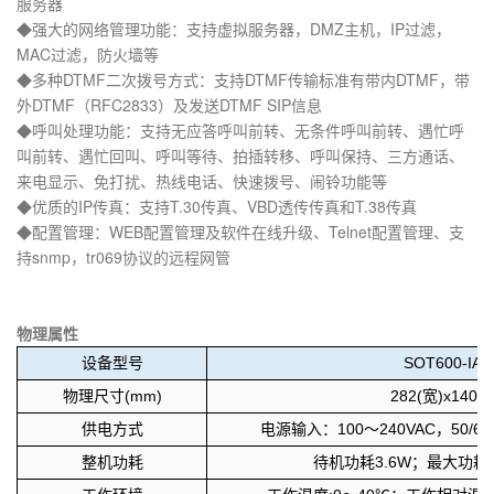
服务器
◆强大的网络管理功能：支持虚拟服务器，DMZ主机，IP过滤，
MAC过滤，防火墙等
◆多种DTMF二次拨号方式：支持DTMF传输标准有带内DTMF，带
外DTMF（RFC2833）及发送DTMF SIP信息
◆呼叫处理功能：支持无应答呼叫前转、无条件呼叫前转、遇忙呼
叫前转、遇忙回叫、呼叫等待、拍插转移、呼叫保持、三方通话、
来电显示、免打扰、热线电话、快速拨号、闹铃功能等
◆优质的IP传真：支持T.30传真、VBD透传传真和T.38传真
◆配置管理：WEB配置管理及软件在线升级、Telnet配置管理、支
持snmp，tr069协议的远程网管
物理属性
设备型号
SOT600-IA
物理尺寸(mm)
282(宽)x140(
供电方式
电源输入：100～240VAC，50/6
整机功耗
待机功耗3.6W；最大功耗<