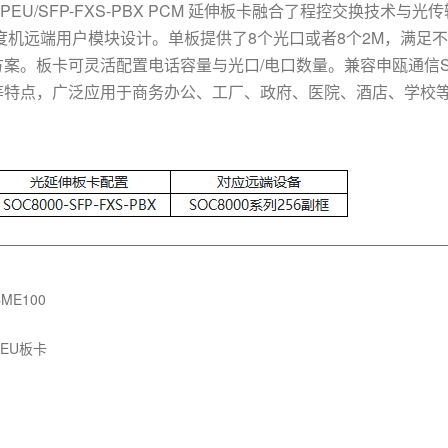
00-PEU/SFP-FXS-PBX PCM 延伸板卡融合了程控交换
调度机远端用户模块设计。单板提供了8个光口或者8个2M，满足
案。板卡可灵活配置电话容量与光口/电口数量。兼容申瓯通信S
等特点，广泛应用于商务办公、工厂、政府、医院、酒店、学校
CME100
PEU板卡